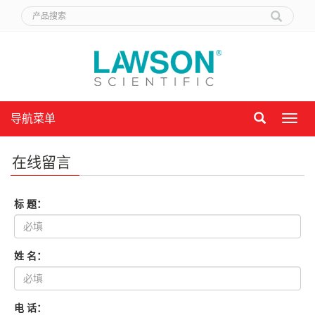
导航菜单
导
航
菜
在线留言
单
标 题：
姓 名：
电 话：