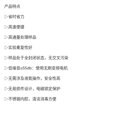
产品特点
▷省时省力
▷高速便捷
▷高通量处理样品
▷实验重复性好
▷样品处于全封闭状态，无交叉污染
▷低噪音≤55db：使用无刷变频电机
▷无需涉及液氮操作，安全性高
▷无易损件设计，电磁锁定保护
▷不锈钢内腔，清洁消毒方便