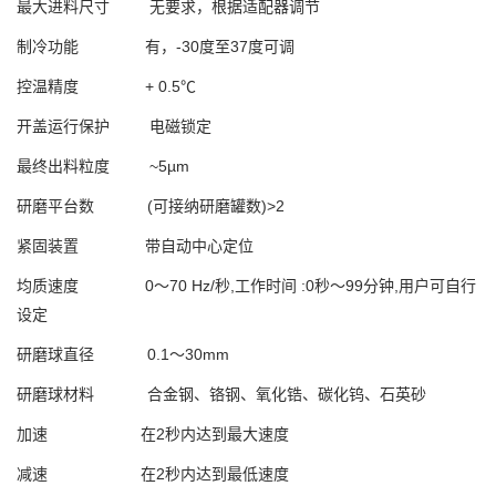
最大进料尺寸 无要求，根据适配器调节
制冷功能 有，-30度至37度可调
控温精度 + 0.5℃
开盖运行保护 电磁锁定
最终出料粒度 ~5µm
研磨平台数 (可接纳研磨罐数)>2
紧固装置 带自动中心定位
均质速度 0～70 Hz/秒,工作时间 :0秒～99分钟,用户可自行
设定
研磨球直径 0.1～30mm
研磨球材料 合金钢、铬钢、氧化锆、碳化钨、石英砂
加速 在2秒内达到最大速度
减速 在2秒内达到最低速度