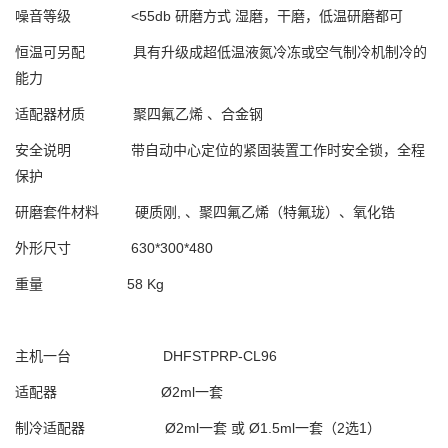
噪音等级 <55db 研磨方式 湿磨，干磨，低温研磨都可
恒温可另配 具有升级成超低温液氮冷冻或空气制冷机制冷的
能力
适配器材质 聚四氟乙烯 、合金钢
安全说明 带自动中心定位的紧固装置工作时安全锁，全程
保护
研磨套件材料 硬质刚, 、聚四氟乙烯（特氟珑）、氧化锆
外形尺寸 630*300*480
重量 58 Kg
主机一台 DHFSTPRP-CL96
适配器 Ø2ml一套
制冷适配器 Ø2ml一套 或 Ø1.5ml一套（2选1）