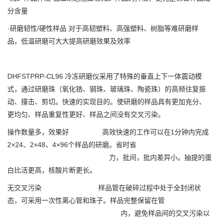
分含量
·研磨韧性/硬性样品 对于高韧塑料、高强塑料、树脂等难研磨样
品，低温研磨可大大提高研磨效果及效率
DHFSTPRP-CL96 冷冻研磨仪采用了特殊的垂直上下一体震动模
式，通过研磨珠（氧化锆、钢珠、玻璃珠、陶瓷珠）的高频往复振
动、撞击、剪切。快速的实现目的。使研磨的样品具有更加充分、
更均匀、样品重复性更好、样品之间没有交叉污染。
操作数量多，效果好 高效快速的工作可以在1分钟内完成
2×24、2×48、4×96个样品的研磨。省时省
力，批间，批内差异小。抽提的蛋
白比活更高，核酸片断更长。
无交叉污染 样品管在破碎过程中处于全封闭状
态，可采用一次性离心管和珠子。样品完整保留在管
内，避免样品间的交叉污染以